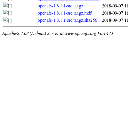
openafs-1.8.1.1-src.tar.gz
2018-09-07 1
openafs-1.8.1.1-src.tar.gz.md5
2018-09-07 1
openafs-1.8.1.1-src.tar.gz.sha256
2018-09-07 1
Apache/2.4.68 (Debian) Server at www.openafs.org Port 443