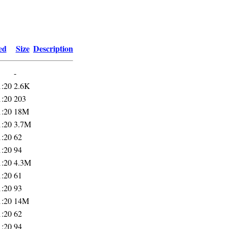
ed
Size
Description
-
1:20
2.6K
1:20
203
1:20
18M
1:20
3.7M
1:20
62
1:20
94
1:20
4.3M
1:20
61
1:20
93
1:20
14M
1:20
62
1:20
94