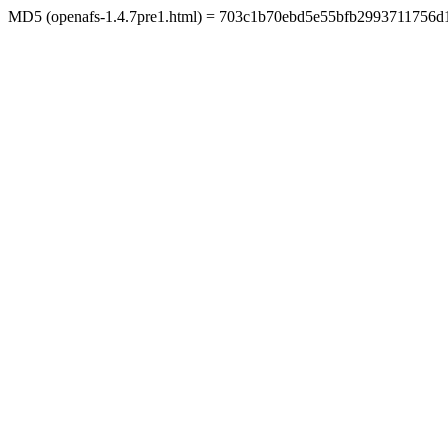
MD5 (openafs-1.4.7pre1.html) = 703c1b70ebd5e55bfb2993711756d